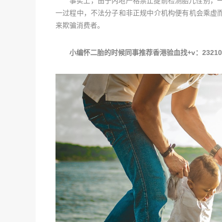
事实上，由于内地严格禁止提前检测胎儿性别，
一过程中，不法分子和非正规中介机构便有机会乘虚
来欺骗消费者。
小编怀二胎的时候同事推荐香港验血找+v：2321