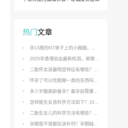
样？
热门
文章
孕13周的NT单子上的小圈圈，真的能预示宝宝性别吗？
2025年香港验血最新检测，邮寄与赴港检测要点、条件、流程及价格详解
二胎怀女孩最明显特征有哪些？怀女儿最准症状有哪些？
怀孕了可以吃粗粮一类的东西吗？怀孕初期可以吃的粗粮有哪些？
多少岁酸高龄备孕？备孕前需要知道哪些？
怎样能生女孩科学方法如下？100%生女儿的秘方有哪些？
二胎生女儿的科学方法有哪些？想要个女孩有什么方法？
孕期是不是都应该补钙？孕期缺钙对胎儿有哪些影响？