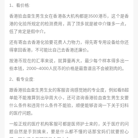
1、看价格:
香港验血查生男生女在香港各大机构都是3500港币，这个是香
港的化验所规定的检测费用，高了顶多就是被中介赚多一点，
低了肯定是假中介。
还有寄血去香港化验要花费人力物力，得先寄专用设备给你还
得拿回香港，不可能比自己去香港还廉价。
按港币现在的汇率来说，就算量再大，最少每个样本得多出一
些本钱，2000~4000人民币的价格是最靠谱且不会被割肉的。
2、看专业度:
跟香港验血查生男生女的客服咨询感觉她的专业度，例如看B超
单能不能推算到出孕周大小，还可咨询香港验血查生男生女要
什么条件和违背什么条件不能验，顺便能够咨询一下关于妇科
的医疗问题。
一般正规的医疗机构客服可都是医师护士来的，关于医疗的问
题自然是手到擒来，要是什么都不懂的话那宝妈们就要担心