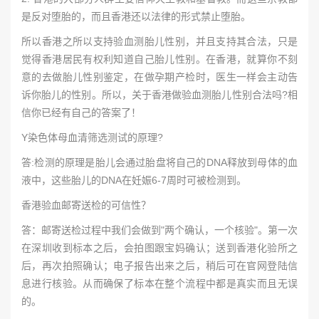
是反对堕胎的，而且香港还以法律的形式禁止堕胎。
所以香港之所以支持验血测胎儿性别，并且支持其合法，只是
觉得香港居民有权利知道自己胎儿性别。在香港，就算你不刻
意的去做胎儿性别鉴定，在做孕期产检时，医生一样会主动告
诉你胎儿的性别。所以，关于香港做验血测胎儿性别合法吗?相
信你已经有自己的答案了！
Y染色体母血清筛选测试的原理?
答:检测的原理是胎儿会通过胎盘将自己的DNA释放到母体的血
液中，这些胎儿的DNA在妊娠6-7周时可被检测到。
香港验血邮寄送检的可信性？
答：邮寄送检过程中我们会做到"两个确认，一个核验"。第一次
在深圳收到标本之后，会拍图跟宝妈确认；送到香港化验所之
后，再次拍照确认；电子报告出来之后，稍后可在官网登陆信
息进行核验。从而确保了标本在整个流程中都是真实而且无误
的。