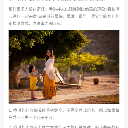
那样很多人都在奇怪：香港并未出现性别比偏高的现象?且和港
心医疗一起来盘点!是目前最快，最准，最早，最安全的胎儿性
别检测方式，准确率为99.5%。
1. 香港的社会保障体系很健全，不需要养儿防老。所以每家每
户并非非生一个儿子不可。
2. 香港的大部分人群主要信仰天主教和基督教。而这些宗教都