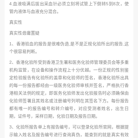
4.血液吸满后拔出采血针必须立刻将试管上下倒转5到8次，使
管内液体与血液充分混合。
真实性
真实性毋庸置疑
1、香港验血的报告是很难伪造,是不是正规化验所出的报告,这
个很容易判断。
2、香港化验所受到香港卫生署和医务化验师管理委员会等多重
机构监管，在设备和操作流程上十分优越。一份正规的性别鉴
定检验报告有化验所的盖章和化验师的签名，香港化验所出具
的每一份报告都经由一级医务化验师审核并签名，严格执行香
港相关法例的规定，即医务化验师发出化验报告时必须确保由
化验师签署且其姓名或注册编号列明在其签名下方。每份报告
都有唯一的报告编号和转介编号，对应受测者姓名，出生日
期，证件号，采样日期，化验日期及报告日期。
3、化验所报告单上有报告编号，可以登录化验所官网，根据提
示输入姓名及报告编号进行查询真伪，能查到的就是真实有效