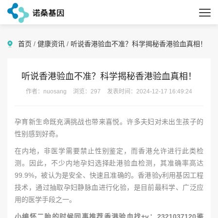
首页
/
健康资讯
/
听说香港验血不准？科学揭秘香港验血真相！
听说香港验血不准？科学揭秘香港验血真相！
作者：nuosang
浏览：297
发表时间：2024-12-17 16:49:24
孕育新生命既充满挑战也带来喜悦。许多夫妇对未出生孩子的
性别感到好奇。
在内地，非医学需要禁止性别鉴定，而香港允许进行此类检
测。因此，不少内地孕妇选择赴港验血检测，其准确率高达
99.9%，被认为是安全、快速且准确的。香港验y利用基因工程
技术，通过抽取孕妇静脉血进行化验，是目前最科学、广泛应
用的医学手段之一。
小编怀二胎的时候同事推荐香港验血找+v：2321037120鉴