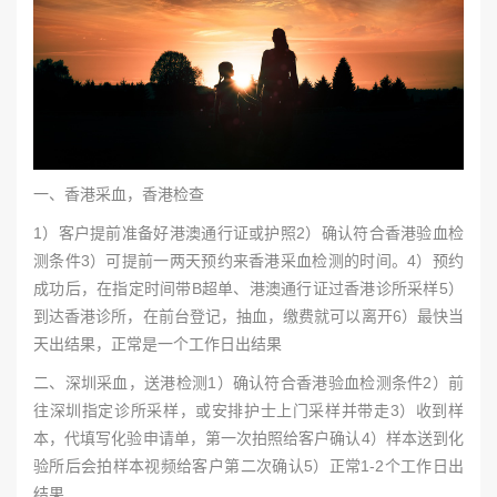
一、香港采血，香港检查
1）客户提前准备好港澳通行证或护照2）确认符合香港验血检
测条件3）可提前一两天预约来香港采血检测的时间。4）预约
成功后，在指定时间带B超单、港澳通行证过香港诊所采样5）
到达香港诊所，在前台登记，抽血，缴费就可以离开6）最快当
天出结果，正常是一个工作日出结果
二、深圳采血，送港检测1）确认符合香港验血检测条件2）前
往深圳指定诊所采样，或安排护士上门采样并带走3）收到样
本，代填写化验申请单，第一次拍照给客户确认4）样本送到化
验所后会拍样本视频给客户第二次确认5）正常1-2个工作日出
结果