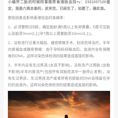
小编怀二胎的时候同事推荐香港验血找+v：2321037120鉴
定，我是六周去查的，皮夹克，已经生了，如愿了，确实准。
那些因素会影响香港验血的准确率：
1、必须要照过B超，确定胎龄满5周以上有卵黄囊，6周可见胎
心及胎芽3mm以上(孕7周以上需要胎芽10mm以上)。
2、没有进行过重大输血、器官移植手术，封闭抗体治疗。半年
内曾输血或器官移植：由于孕妈妈经输血后，血液内会有捐赠
者的DNA，这样对染色体检测的结果造成直接的影响。
3、半年内没有生过男孩;(女孩不影响)，没有流产过男胎;(女胎
不影响)半年内曾流产(包括怀有双胎而其中一胎停止发育)，没
有生过男孩，生过男孩流产或者停育的胚胎的DNA会残留在孕
妇的血液内，这样对染色体检测的结果造成直接的影响。