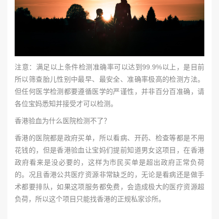
注意：满足以上条件检测准确率可以达到99.9%以上，是目前
所以筛查胎儿性别中最早、最安全、准确率极高的检测方法。
但任何医学检测都要遵循医学的严谨性，并非百分百准确，请
各位宝妈悉知并接受才可以检测。
香港验血为什么医院检测不了？
香港的医院都是政府买单，所以看病、开药、检查等都是不用
花钱的，但是香港验血让宝妈们提前知道男女这项目，在香港
政府看来是没必要的，这样为市民买单是超出政府正常负荷
的。况且香港公共医疗资源非常缺乏的，无论是看病还是做手
术都要排队，如果这项服务都免费，会造成极大的医疗资源超
负荷，所以这个项目只能找香港的正规私家诊所。