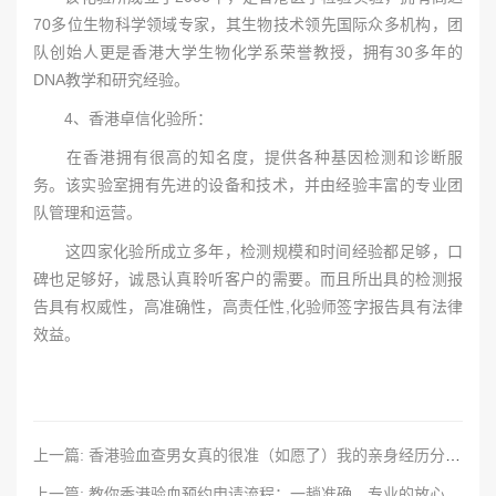
70多位生物科学领域专家，其生物技术领先国际众多机构，团
队创始人更是香港大学生物化学系荣誉教授，拥有30多年的
DNA教学和研究经验。
4、香港卓信化验所：
在香港拥有很高的知名度，提供各种基因检测和诊断服
务。该实验室拥有先进的设备和技术，并由经验丰富的专业团
队管理和运营。
这四家化验所成立多年，检测规模和时间经验都足够，口
碑也足够好，诚恳认真聆听客户的需要。而且所出具的检测报
告具有权威性，高准确性，高责任性,化验师签字报告具有法律
效益。
上一篇: 香港验血查男女真的很准（如愿了）我的亲身经历分享给大家
上一篇: 教你香港验血预约申请流程：一趟准确、专业的放心之旅