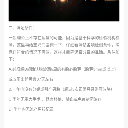
二、满足条件：
一般理论上不存在翻盘的可能，因为是基于科学的检验机构检
测。这里再给宝妈们强调一下，仔细看清楚各项检测条件，确
保在符合的情况下再做，这样才能确保百分百的准确。条件如
下：
A.必须经B超确认胎龄满6周的有胎心胎芽（胎芽3mm或以上）
或五周出卵黄囊37天左右
B.一年内没有分娩或引产男胎（超过3次正常月经则可忽略）
C.半年无重大手术 、器官移植、输血或免疫封闭治疗
D. 半年内无流产男孩记录