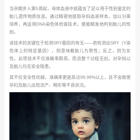
当孕期步入第5周起，母体血液中就蕴含了足以用于性别鉴定的
胎儿遗传物质信息。通过精密地提取孕妈血液样本，加以分离
培养，再运用DNA染色体检查技术，便能精准地判别胎儿的性
别。
该技术的关键在于检测SRY基因的有无——若检测出SRY（Y染
色体上的特定基因），则意味着胎儿为男性；反之，则为女
性。此项技术不仅准确率颇高，而且整个过程无创，对孕妈以
及胎儿均无安全隐患。
其不仅安全性优越，准确率更是高达99.99%以上，且不会致使
孕妇及胎儿出现流产、畸形等不良状况。