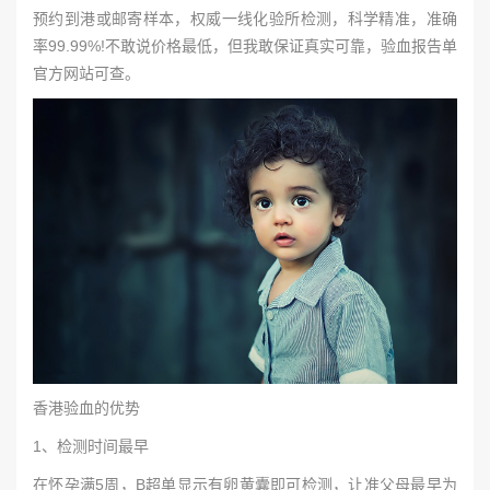
预约到港或邮寄样本，权威一线化验所检测，科学精准，准确
率99.99%!不敢说价格最低，但我敢保证真实可靠，验血报告单
官方网站可查。
香港验血的优势
1、检测时间最早
在怀孕满5周，B超单显示有卵黄囊即可检测，让准父母最早为