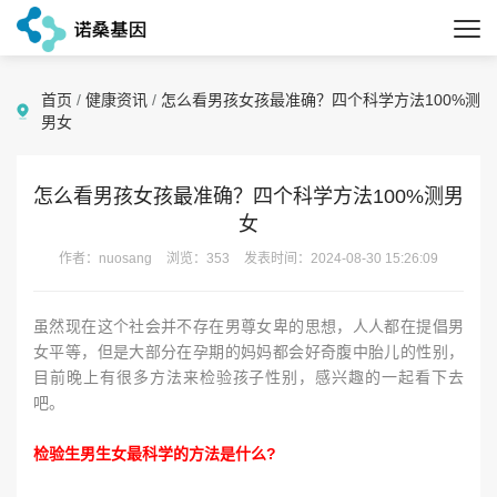
首页
/
健康资讯
/
怎么看男孩女孩最准确？四个科学方法100%测
男女
怎么看男孩女孩最准确？四个科学方法100%测男
女
作者：nuosang
浏览：353
发表时间：2024-08-30 15:26:09
虽然现在这个社会并不存在男尊女卑的思想，人人都在提倡男
女平等，但是大部分在孕期的妈妈都会好奇腹中胎儿的性别，
目前晚上有很多方法来检验孩子性别，感兴趣的一起看下去
吧。
检验生男生女最科学的方法是什么?