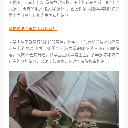
干扰下，无故排出少量褐色分泌物，多半怀的是男孩，即“十男
九漏”，也有的地方称之为“漏怀”。因此许多人把孕早期阴道少
量出血（见红）视为生男孩的征兆。
这种说法简直是大错特错！
医学上从来就没有“漏怀”的说法。怀孕后因为要给受精卵提供着
床生长的肥厚内膜，卵巢会分泌大量的雌孕激素不让内膜脱
落，也就不会来月经。怀孕后出现异常出血，多半是先兆流产
和宫外孕的征兆，必须引起警惕，及时到医院检查处理。