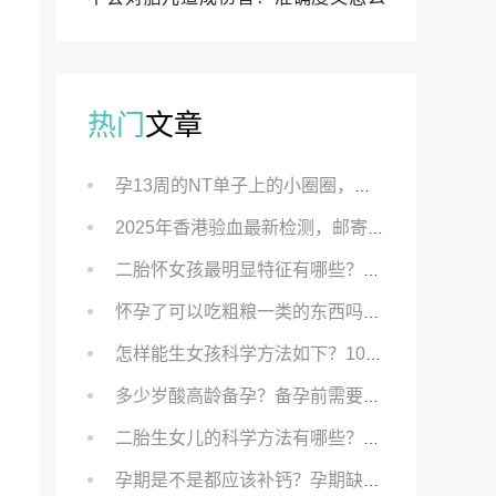
样？
热门
文章
孕13周的NT单子上的小圈圈，真的能预示宝宝性别吗？
2025年香港验血最新检测，邮寄与赴港检测要点、条件、流程及价格详解
二胎怀女孩最明显特征有哪些？怀女儿最准症状有哪些？
怀孕了可以吃粗粮一类的东西吗？怀孕初期可以吃的粗粮有哪些？
怎样能生女孩科学方法如下？100%生女儿的秘方有哪些？
多少岁酸高龄备孕？备孕前需要知道哪些？
二胎生女儿的科学方法有哪些？想要个女孩有什么方法？
孕期是不是都应该补钙？孕期缺钙对胎儿有哪些影响？