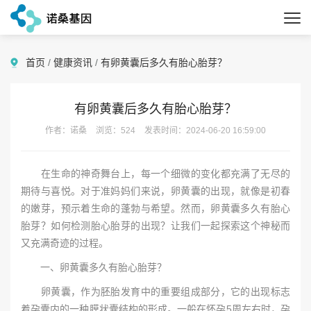
首页
/
健康资讯
/
有卵黄囊后多久有胎心胎芽？
有卵黄囊后多久有胎心胎芽？
作者：诺桑
浏览：524
发表时间：2024-06-20 16:59:00
在生命的神奇舞台上，每一个细微的变化都充满了无尽的
期待与喜悦。对于准妈妈们来说，卵黄囊的出现，就像是初春
的嫩芽，预示着生命的蓬勃与希望。然而，卵黄囊多久有胎心
胎芽？如何检测胎心胎芽的出现？让我们一起探索这个神秘而
又充满奇迹的过程。
一、卵黄囊多久有胎心胎芽？
卵黄囊，作为胚胎发育中的重要组成部分，它的出现标志
着孕囊内的一种膜状囊结构的形成。一般在怀孕5周左右时，孕