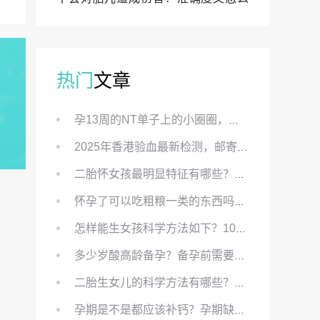
样？
热门
文章
孕13周的NT单子上的小圈圈，真的能预示宝宝性别吗？
2025年香港验血最新检测，邮寄与赴港检测要点、条件、流程及价格详解
二胎怀女孩最明显特征有哪些？怀女儿最准症状有哪些？
怀孕了可以吃粗粮一类的东西吗？怀孕初期可以吃的粗粮有哪些？
怎样能生女孩科学方法如下？100%生女儿的秘方有哪些？
多少岁酸高龄备孕？备孕前需要知道哪些？
二胎生女儿的科学方法有哪些？想要个女孩有什么方法？
孕期是不是都应该补钙？孕期缺钙对胎儿有哪些影响？