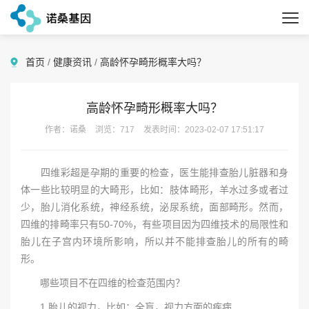
首页
/
健康资讯
/
高龄怀孕畸形概率大吗？
高龄怀孕畸形概率大吗？
作者：诺桑
浏览：717
发表时间：2023-02-07 17:51:17
四维彩超是孕期的重要的检查，医生能排查胎儿脏器和身
体一些比较明显的大畸形，比如：肢体畸形，羊水过多或者过
少，胎儿消化系统，神经系统，泌尿系统，面部畸形。然而，
四维的排畸率只有50-70%，有些项目因为四维技术的局限性和
胎儿在子宫内环境所影响，所以并不能排查胎儿的所有的畸
形。
哪些项目不在四维的检查范围内？
1.胎儿的视力，比如：全盲，视力方面的疾病