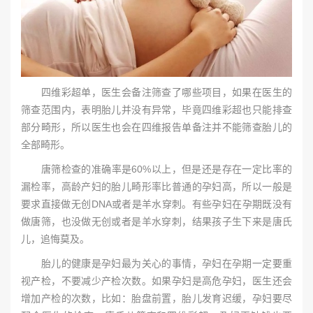
四维彩超单，医生会备注筛查了哪些项目，如果在医生的
筛查范围内，表明胎儿并没有异常，毕竟四维彩超也只能排查
部分畸形，所以医生也会在四维报告单备注并不能筛查胎儿的
全部畸形。
唐筛检查的准确率是60%以上，但是还是存在一定比率的
漏检率，高龄产妇的胎儿畸形率比普通的孕妇高，所以一般是
要求直接做无创DNA或者是羊水穿刺。有些孕妇在孕期既没有
做唐筛，也没做无创或者是羊水穿刺，结果孩子生下来是唐氏
儿，追悔莫及。
胎儿的健康是孕妇最为关心的事情，孕妇在孕期一定要重
视产检，不要减少产检次数。如果孕妇是高危孕妇，医生还会
增加产检的次数，比如：胎盘前置，胎儿发育迟缓，孕妇要尽