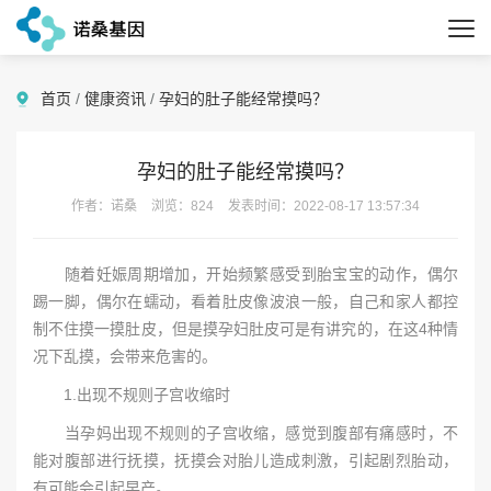
首页
/
健康资讯
/
孕妇的肚子能经常摸吗？
孕妇的肚子能经常摸吗？
作者：诺桑
浏览：824
发表时间：2022-08-17 13:57:34
随着妊娠周期增加，开始频繁感受到胎宝宝的动作，偶尔
踢一脚，偶尔在蠕动，看着肚皮像波浪一般，自己和家人都控
制不住摸一摸肚皮，但是摸孕妇肚皮可是有讲究的，在这4种情
况下乱摸，会带来危害的。
1.出现不规则子宫收缩时
当孕妈出现不规则的子宫收缩，感觉到腹部有痛感时，不
能对腹部进行抚摸，抚摸会对胎儿造成刺激，引起剧烈胎动，
有可能会引起早产。