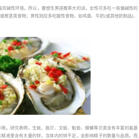
欢碱性环境。所以，要想生男孩概率大的话，女性可多吃一些偏碱性的
或根茎类食物；男性则应多吃酸性食物，如鸡蛋、牛奶(或其他奶制品)、
用。研究表明，生蚝、扇贝、文蛤、魁蛤、蝾螺等贝类含有丰富的氨基
性精液里含有大量的锌，当体内的锌不足，会影响精子的数量与品质。而