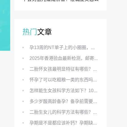
样？
热门
文章
孕13周的NT单子上的小圈圈，真的能预示宝宝性别吗？
2025年香港验血最新检测，邮寄与赴港检测要点、条件、流程及价格详解
二胎怀女孩最明显特征有哪些？怀女儿最准症状有哪些？
怀孕了可以吃粗粮一类的东西吗？怀孕初期可以吃的粗粮有哪些？
怎样能生女孩科学方法如下？100%生女儿的秘方有哪些？
多少岁酸高龄备孕？备孕前需要知道哪些？
二胎生女儿的科学方法有哪些？想要个女孩有什么方法？
孕期是不是都应该补钙？孕期缺钙对胎儿有哪些影响？