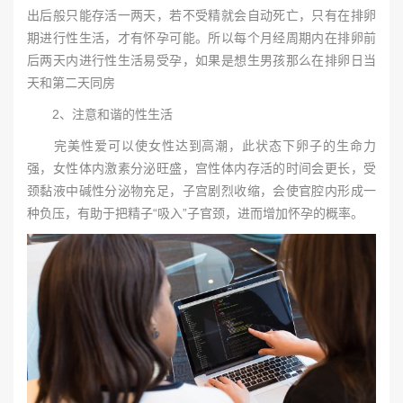
出后般只能存活一两天，若不受精就会自动死亡，只有在排卵
期进行性生活，才有怀孕可能。所以每个月经周期内在排卵前
后两天内进行性生活易受孕，如果是想生男孩那么在排卵日当
天和第二天同房
2、注意和谐的性生活
完美性爱可以使女性达到高潮，此状态下卵子的生命力
强，女性体内激素分泌旺盛，宫性体内存活的时间会更长，受
颈黏液中碱性分泌物充足，子宫剧烈收缩，会使官腔内形成一
种负压，有助于把精子“吸入”子官颈，进而增加怀孕的概率。