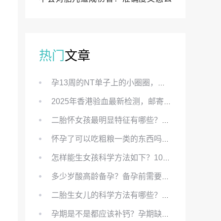
样？
热门
文章
孕13周的NT单子上的小圈圈，真的能预示宝宝性别吗？
2025年香港验血最新检测，邮寄与赴港检测要点、条件、流程及价格详解
二胎怀女孩最明显特征有哪些？怀女儿最准症状有哪些？
怀孕了可以吃粗粮一类的东西吗？怀孕初期可以吃的粗粮有哪些？
怎样能生女孩科学方法如下？100%生女儿的秘方有哪些？
多少岁酸高龄备孕？备孕前需要知道哪些？
二胎生女儿的科学方法有哪些？想要个女孩有什么方法？
孕期是不是都应该补钙？孕期缺钙对胎儿有哪些影响？