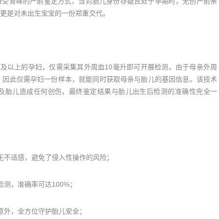
受青睐的产前鉴定方式，当对胎儿身份存疑且处于孕期时，无创产前亲
更是对未出生宝宝的一份郑重交代。
及以上的孕妇，仅需采集其外周血10毫升即可开展检测。由于母亲外周
分，因此仅需孕妇一份样本，就能同时获取母亲与胎儿的基因信息。该技术
及胎儿造成任何创伤，最终鉴定结果与胎儿出生后检测的准确性完全一
不适感，避免了侵入性操作的风险；
测，准确率可达100%；
意外，全方位守护胎儿安全；