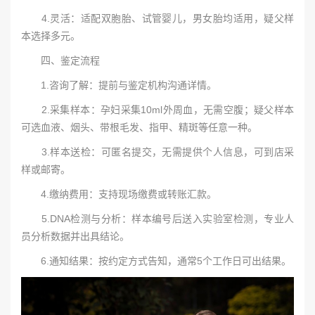
4.灵活：适配双胞胎、试管婴儿，男女胎均适用，疑父样
本选择多元。
四、鉴定流程
1.咨询了解：提前与鉴定机构沟通详情。
2.采集样本：孕妇采集10ml外周血，无需空腹；疑父样本
可选血液、烟头、带根毛发、指甲、精斑等任意一种。
3.样本送检：可匿名提交，无需提供个人信息，可到店采
样或邮寄。
4.缴纳费用：支持现场缴费或转账汇款。
5.DNA检测与分析：样本编号后送入实验室检测，专业人
员分析数据并出具结论。
6.通知结果：按约定方式告知，通常5个工作日可出结果。