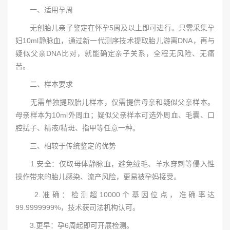
一、适用孕周
无创胎儿亲子鉴定在怀孕5周及以上即可进行。只需采集孕
妇10ml静脉血，通过新一代测序技术提取胎儿游离DNA，再与
疑似父亲DNA比对，就能确定亲子关系，全程无风险、无痛
苦。
二、样本要求
无需单独提取胎儿样本，仅需提供母亲和疑似父亲样本。
母亲样本为10ml外周血；疑似父亲样本可选外周血、毛囊、口
腔拭子、精液/精斑、指甲等任意一种。
三、相较于传统鉴定的优势
1.安全：仅取母体静脉血，避免绒毛、羊水穿刺等侵入性
操作带来的胎儿感染、流产风险，更易被孕妈接受。
2.准确：检测超10000个基因位点，准确率达
99.9999999%，技术获司法机构认可。
3.更早：孕6周起即可开展检测。