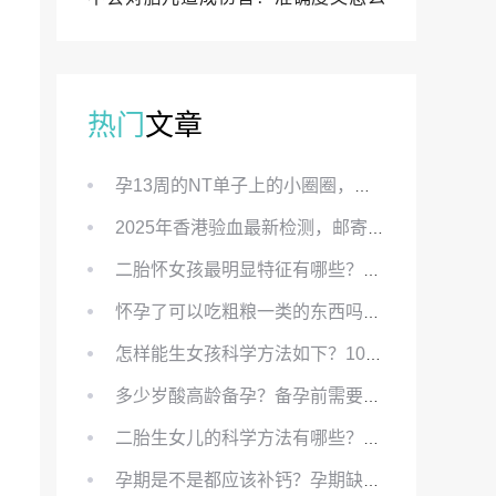
样？
热门
文章
孕13周的NT单子上的小圈圈，真的能预示宝宝性别吗？
2025年香港验血最新检测，邮寄与赴港检测要点、条件、流程及价格详解
二胎怀女孩最明显特征有哪些？怀女儿最准症状有哪些？
怀孕了可以吃粗粮一类的东西吗？怀孕初期可以吃的粗粮有哪些？
怎样能生女孩科学方法如下？100%生女儿的秘方有哪些？
多少岁酸高龄备孕？备孕前需要知道哪些？
二胎生女儿的科学方法有哪些？想要个女孩有什么方法？
孕期是不是都应该补钙？孕期缺钙对胎儿有哪些影响？