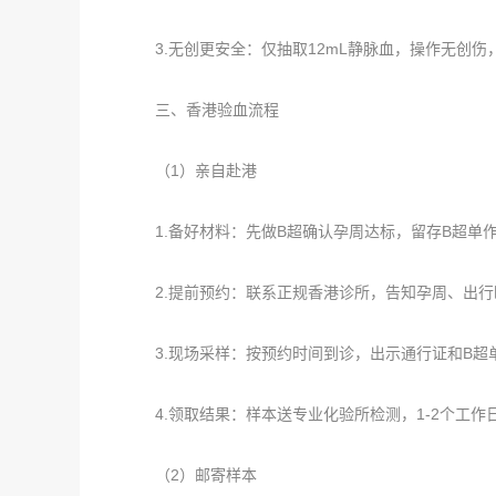
3.无创更安全：仅抽取12mL静脉血，操作无创伤
三、香港验血流程
（1）亲自赴港
1.备好材料：先做B超确认孕周达标，留存B超单
2.提前预约：联系正规香港诊所，告知孕周、出行时
3.现场采样：按预约时间到诊，出示通行证和B超
4.领取结果：样本送专业化验所检测，1-2个工作
（2）邮寄样本