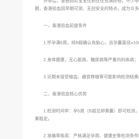
怀孕后，准爸妈对宝宝性别往往充满好奇。不少孕妈
期，香港验血因早期可测、无创安全的特点，成为众多
一、香港验血前提条件
1.怀孕满6周，经B超确认有胎心，且孕囊直径≥10
2.身体健康，无心脏病、糖尿病等严重内科疾病；
3.近期未接受输血、器官移植等可能影响检测结果
二、香港验血核心优势
1.检测时间早：孕5周（B超见卵黄囊）即可检测，
果稳定。
2.准确率极高：严格满足孕周、健康史等检测条件时