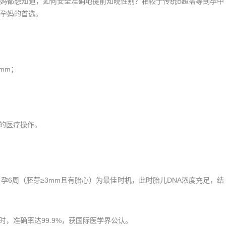
都想知道，如何安全准确地提前知晓性别？相较于传统B超需等到孕中
孕妈的首选。
mm；
的医疗操作。
孕6周（胚芽≥3mm且有胎心）为最佳时机，此时胎儿DNA浓度充足，结
，准确率达99.9%，获国际医学界公认。