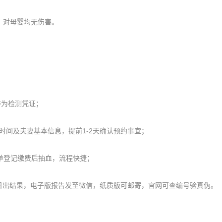
，对母婴均无伤害。
作为检测凭证；
间及夫妻基本信息，提前1-2天确认预约事宜；
单登记缴费后抽血，流程快捷；
日出结果，电子版报告发至微信，纸质版可邮寄，官网可查编号验真伪。