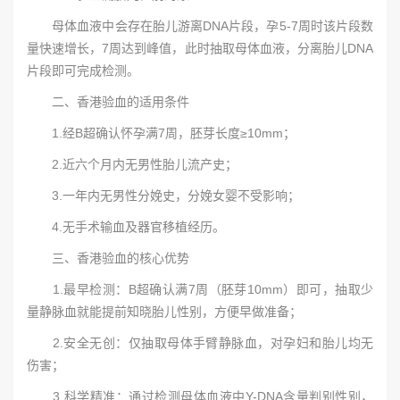
母体血液中会存在胎儿游离DNA片段，孕5-7周时该片段数
量快速增长，7周达到峰值，此时抽取母体血液，分离胎儿DNA
片段即可完成检测。
二、香港验血的适用条件
1.经B超确认怀孕满7周，胚芽长度≥10mm；
2.近六个月内无男性胎儿流产史；
3.一年内无男性分娩史，分娩女婴不受影响；
4.无手术输血及器官移植经历。
三、香港验血的核心优势
1.最早检测：B超确认满7周（胚芽10mm）即可，抽取少
量静脉血就能提前知晓胎儿性别，方便早做准备；
2.安全无创：仅抽取母体手臂静脉血，对孕妇和胎儿均无
伤害；
3.科学精准：通过检测母体血液中Y-DNA含量判别性别，