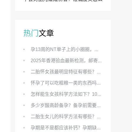
样？
热门
文章
孕13周的NT单子上的小圈圈，真的能预示宝宝性别吗？
2025年香港验血最新检测，邮寄与赴港检测要点、条件、流程及价格详解
二胎怀女孩最明显特征有哪些？怀女儿最准症状有哪些？
怀孕了可以吃粗粮一类的东西吗？怀孕初期可以吃的粗粮有哪些？
怎样能生女孩科学方法如下？100%生女儿的秘方有哪些？
多少岁酸高龄备孕？备孕前需要知道哪些？
二胎生女儿的科学方法有哪些？想要个女孩有什么方法？
孕期是不是都应该补钙？孕期缺钙对胎儿有哪些影响？