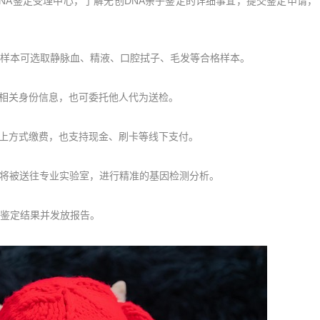
A鉴定受理中心，了解无创DNA亲子鉴定的详细事宜，提交鉴定申请，
样本可选取静脉血、精液、口腔拭子、毛发等合格样本。
相关身份信息，也可委托他人代为送检。
上方式缴费，也支持现金、刷卡等线下支付。
将被送往专业实验室，进行精准的基因检测分析。
鉴定结果并发放报告。