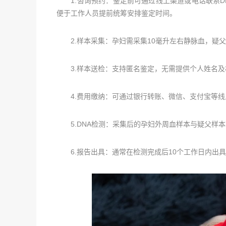
1.咨询预约：鉴定前可通过线上渠道或电话联系DN
便于工作人员提前统筹安排鉴定时间。
2.样本采集：孕妇需采集10毫升左右静脉血，疑父
3.样本送检：支持匿名鉴定，无需提供个人姓名及
4.费用缴纳：可通过银行转账、微信、支付宝等线
5.DNA检测：采集后的孕妇外周血样本与疑父样本
6.报告出具：通常在检测完成后10个工作日内出具