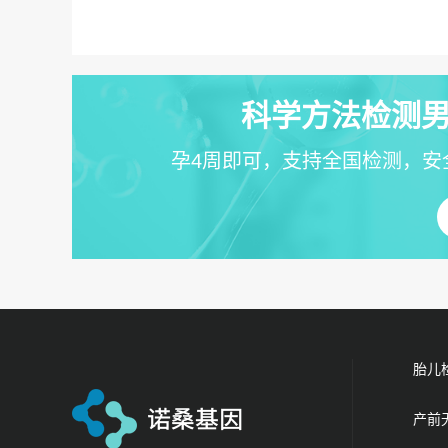
科学方法检测男
孕4周即可，支持全国检测，安
胎儿
产前