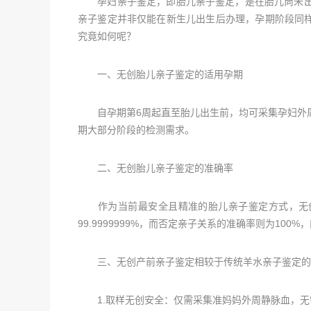
孕妇亲子鉴定，即胎儿亲子鉴定，是在胎儿尚未出生
亲子鉴定并非仅能在新生儿出生后办理，孕期阶段同
究竟如何呢？
一、无创胎儿亲子鉴定的适用孕期
自孕期第6周起直至胎儿出生前，均可采集孕妇外周
期大部分阶段的检测需求。
二、无创胎儿亲子鉴定的准确率
作为当前最安全且精准的胎儿亲子鉴定方式，无创
99.9999999%，而否定亲子关系的准确率则为10
三、无创产前亲子鉴定相较于传统羊水亲子鉴定的
1.取样无创安全：仅需采集准妈妈外周静脉血，无