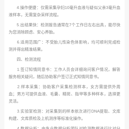
4.操作便捷：仅需采集孕妇10毫升血液与疑似父亲3毫升血
液样本，无需复杂采样流程。
5.出结果快：检测报告通常在7个工作日左右出具，能尽快
为您消除顾虑、安心养胎。
6.适用范围广：不受胎儿性染色体影响，均可顺利完成检
测并得出精准结果。
四、检测流程
1.签订知情同意书：工作人员会详细询问客户情况，解答
服务相关疑问，随后协助客户签订正式知情同意书。
2.样本采集：协助客户采集检测样本，女方需提供外周
血；男方可提供血液、毛囊、精斑、指甲等多种样本，选择更
灵活。
3.实验室检测：对采集到的样本依次进行DNA提取、文库
构建、文库质检及上机测序等标准化操作。
4.数据分析：由专业数据分析团队对检测数据进行比对分