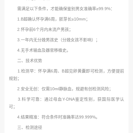
需满足以下条件，才能确保鉴别男女准确率≥99.9%：
1.B超确认怀孕满6周，胚芽长≥10mm；
2.怀孕前6个月内未流产男孩；
3.一年内无分娩男孩史（分娩女孩不影响）；
4.无手术输血及器官移植史。
二、技术优势
1.检测早：怀孕满6周、B超见卵黄囊即可检测，方便提前
规划；
2.安全无创：仅需10ml静脉血，规避有创检测风险；
3.科学可靠：通过母血Y-DNA鉴定性别，获国际医学认
可；
4.结果精准：符合条件时准确率达99.999%。
三、检测途径