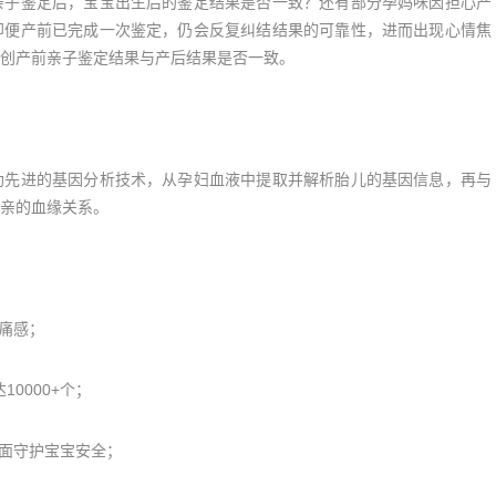
子鉴定后，宝宝出生后的鉴定结果是否一致？还有部分孕妈咪因担心产
即便产前已完成一次鉴定，仍会反复纠结结果的可靠性，进而出现心情焦
创产前亲子鉴定结果与产后结果是否一致。
先进的基因分析技术，从孕妇血液中提取并解析胎儿的基因信息，再与
亲的血缘关系。
痛感；
0000+个；
面守护宝宝安全；