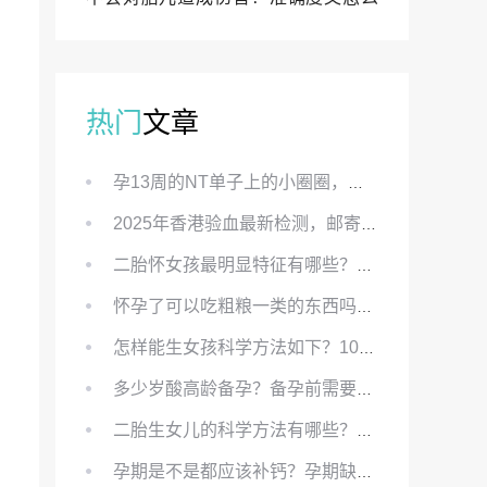
样？
热门
文章
孕13周的NT单子上的小圈圈，真的能预示宝宝性别吗？
2025年香港验血最新检测，邮寄与赴港检测要点、条件、流程及价格详解
二胎怀女孩最明显特征有哪些？怀女儿最准症状有哪些？
怀孕了可以吃粗粮一类的东西吗？怀孕初期可以吃的粗粮有哪些？
怎样能生女孩科学方法如下？100%生女儿的秘方有哪些？
多少岁酸高龄备孕？备孕前需要知道哪些？
二胎生女儿的科学方法有哪些？想要个女孩有什么方法？
孕期是不是都应该补钙？孕期缺钙对胎儿有哪些影响？