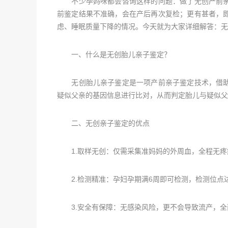
不少孕妈咪都会咨询这样的问题：做了无创产前亲
前鉴定结果不准确，会在产后再次复检；更有甚者，
虑、睡眠质量下降的情况。今天就为大家详细解答：无
一、什么是无创胎儿亲子鉴定？
无创胎儿亲子鉴定是一项产前亲子鉴定技术，借助
疑似父亲的基因信息进行比对，从而判定胎儿与疑似父
二、无创亲子鉴定的优点
1.取样无创：仅需采集准妈妈的外周血，全程无疼
2.检测精准：孕妇孕期满6周即可检测，检测位点达1
3.安全有保障：无感染风险，更不会导致流产，全