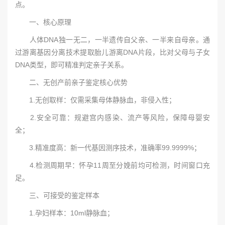
点。
一、核心原理
人体DNA独一无二，一半遗传自父亲、一半来自母亲。通
过游离基因分离技术提取胎儿游离DNA片段，比对父母与子女
DNA类型，即可精准判定亲子关系。
二、无创产前亲子鉴定核心优势
1.无创取样：仅需采集母体静脉血，非侵入性；
2.安全可靠：规避宫内感染、流产等风险，保障母婴安
全；
3.精准度高：新一代基因测序技术，准确率99.9999%；
4.检测周期早：怀孕11周至分娩前均可检测，时间窗口充
足。
三、可接受的鉴定样本
1.孕妇样本：10ml静脉血；