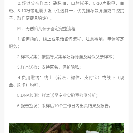
2.疑似父亲样本：静脉血、口腔拭子、5-10片指甲、血
斑、5-10根带毛囊头发（任选其一，优先推荐静脉血或口腔拭
子，取样便捷且稳定）。
四、无创胎儿亲子鉴定完整流程
1.咨询预约：线上或电话咨询流程、注意事项，申请鉴定
服务；
2.样本采集：按指导采集孕妇静脉血及疑似父亲样本；
3.样本送检：支持匿名，保护隐私；
4.费用缴纳：线上（转账、微信、支付宝）或线下（现
金、刷卡）均可；
5.DNA检测：样本送至专业实验室检测分析；
6.报告签发：采样后10个工作日内出具结果及报告。