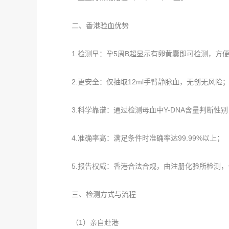
二、香港验血优势
1.检测早：孕5周B超显示有卵黄囊即可检测，方
2.更安全：仅抽取12ml手臂静脉血，无创无风险
3.科学靠谱：通过检测母血中Y-DNA含量判断性
4.准确率高：满足条件时准确率达99.99%以上；
5.报告权威：香港合法合规，由注册化验所检测，
三、检测方式与流程
（1）亲自赴港