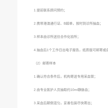
1.提前联系顾问预约；
2.携带港澳通行证、B超单，按时到诊所抽血；
3.样本由诊所送往合作化验所；
4.抽血后1个工作日出电子报告，纸质版可邮寄或
（2）邮寄样本
1.确认符合条件后，机构寄送专用采血管；
2.由专业医护人员抽取约10ml静脉血；
3.采血后颠倒混匀，妥善包装尽快寄出；