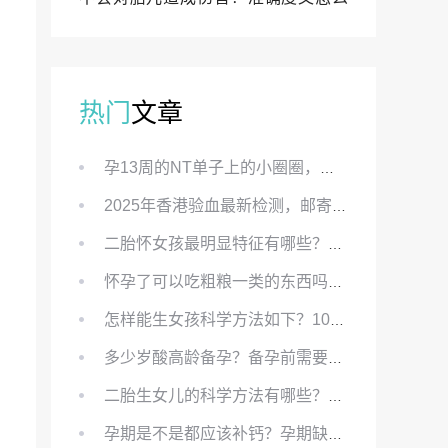
样？
热门
文章
孕13周的NT单子上的小圈圈，真的能预示宝宝性别吗？
2025年香港验血最新检测，邮寄与赴港检测要点、条件、流程及价格详解
二胎怀女孩最明显特征有哪些？怀女儿最准症状有哪些？
怀孕了可以吃粗粮一类的东西吗？怀孕初期可以吃的粗粮有哪些？
怎样能生女孩科学方法如下？100%生女儿的秘方有哪些？
多少岁酸高龄备孕？备孕前需要知道哪些？
二胎生女儿的科学方法有哪些？想要个女孩有什么方法？
孕期是不是都应该补钙？孕期缺钙对胎儿有哪些影响？