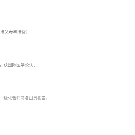
便准父母早准备；
；
别，获国际医学公认；
一级化验师签名出具报告。