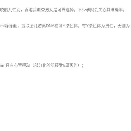
胎儿性别，香港验血查男女是可靠选择，不少孕妈会关心其准确率。
ml静脉血，提取胎儿游离DNA检测Y染色体，有Y染色体为男性，无则为
35mm且有心管搏动（部分化验所接受6周预约）；