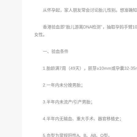
从怀孕起，家人朋友常会讨论胎儿性别。想准确知晓
香港验血即“胎儿游离DNA检测”，抽取孕妈手臂10
女性。
一、验血条件
1.胎龄满7周（49天），胚芽≥10mm或孕囊32-
2.一年内未分娩男胎；
3.半年内未流产/引产男胎；
4.半年内无输血、重大手术、器官移植史；
5.血型为常规阳性A、B、AB、O型。