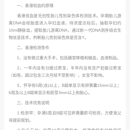
一、香港验血的原理
香港验血是无创性胎儿性别染色体检测技术。孕期胎儿游
离DNA会经胎盘进入孕妇血液，待浓度达标后，抽取孕妇约
10ml静脉血，提取胎儿游离DNA，通过新一代DNA测序结合生
物信息技术，判断胎儿性别染色体是否含Y。
二、香港检测条件
1、没有做过重大手术，包括器官移植和输血，血液制品。
2、一年内没有分娩过男宝，半年内没有流产妊娠过男宝
（如有，超过包含三次月经不受影响），女宝不影响。
3、怀孕有5周(含)以上，B超单显示有卵黄囊15mm以上；
6周及以上B超单显示有胚芽3mm以上和胎心。
三、技术优势说明
1.检测早：孕满5周且B超可见卵黄囊即可检测，方便准父
母提前规划。