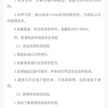
2.安全无创：仅需10毫升静脉血，规避传统有创检测风
险。
3.科学可靠：通过母血Y-DNA检测判断性别，为国际认可
的成熟技术。
4.结果精准：符合检测条件时，准确率达99.999%。
四、香港验血检测途径及流程
（1）亲自到港检测流程
1.需提前通过诊所预约。
2.准备港澳通行证及有效签注。
3.到港抽血后即可离开，样本由诊所送至化验所检测。
4.最快当日出电子报告单，可选择邮寄、自取或电子通
知。
（2）邮寄样本检测流程
1.咨询了解香港验血相关信息。