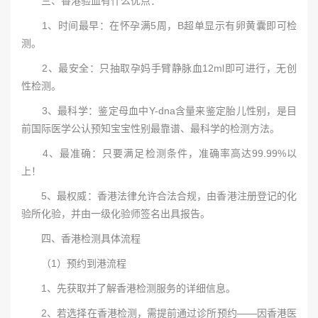
三、香港验血有什么优点：
1、时间最早：在怀孕满5周，B超单显示有卵黄囊即可检
测。
2、最安全：只抽取孕妈手臂静脉血12ml即可进行，无创
性检测。
3、最科学：鉴定母血中Y-dna含量来鉴定胎儿性别，是目
前国际医学公认预知宝宝性别最靠谱、最科学的检测方法。
4、最准确：只要满足检测条件，准确率高达99.99%以
上！
5、最权威：香港法律允许合法合规，由香港注册登记的化
验所化验，并由一级化验师签名出具报告。
四、香港检测具体流程
（1）预约到港流程
1、先获取并了解香港检测服务的详细信息。
2、若选择在香港检测，需提前通过诊所预约——因香港医