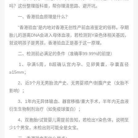
吗？这份整理版科普，帮你理清思路、避开坑。
一、香港验血原理是什么？
“香港验血”是内地对香港无创性产前血液鉴定的俗称。孕期
胎儿的游离DNA会进入母体血液，若检测到Y染色体相关基因，
就说明孩子是男孩，香港验血正是基于这一原理。
二、检测前必满足的条件（准确率99.99%的前提）
1、孕满5周，B超确认宫内孕、见卵黄囊，孕囊直径
≥15mm；
2、近3个月无男胎流产史、无男婴顺产/剖腹产史（女胎不
影响）；
3、1年内无异体输血、器官移植/重大手术，半年内无血液
衍生生物制剂治疗（如免疫球蛋白）；
4、双胞胎/试管婴儿需提前告知，若检出Y染色体，说明至
少1个男宝，未检出则可能全是女宝。