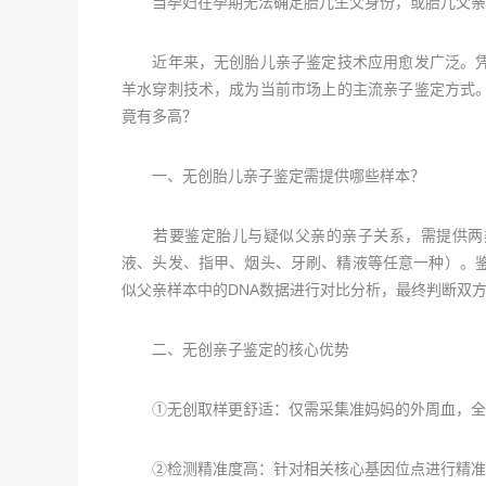
当孕妇在孕期无法确定胎儿生父身份，或胎儿父亲对
近年来，无创胎儿亲子鉴定技术应用愈发广泛。凭
羊水穿刺技术，成为当前市场上的主流亲子鉴定方式
竟有多高？
一、无创胎儿亲子鉴定需提供哪些样本？
若要鉴定胎儿与疑似父亲的亲子关系，需提供两类样
液、头发、指甲、烟头、牙刷、精液等任意一种）。鉴
似父亲样本中的DNA数据进行对比分析，最终判断双
二、无创亲子鉴定的核心优势
①无创取样更舒适：仅需采集准妈妈的外周血，全
②检测精准度高：针对相关核心基因位点进行精准检