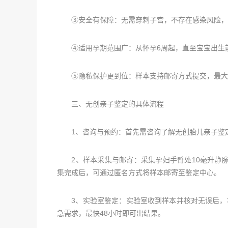
③安全有保障：无需穿刺子宫，不存在感染风险，更
④适用孕期范围广：从怀孕6周起，直至宝宝出生
⑤隐私保护更到位：样本支持邮寄方式提交，最大
三、无创亲子鉴定的具体流程
1、咨询与预约：首先需咨询了解无创胎儿亲子鉴定
2、样本采集与邮寄：采集孕妇手臂处10毫升静脉
集完成后，可通过匿名方式将样本邮寄至鉴定中心。
3、实验室鉴定：实验室收到样本并核对无误后，将立
急需求，最快48小时即可出结果。