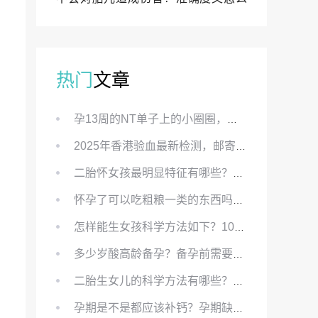
样？
热门
文章
孕13周的NT单子上的小圈圈，真的能预示宝宝性别吗？
2025年香港验血最新检测，邮寄与赴港检测要点、条件、流程及价格详解
二胎怀女孩最明显特征有哪些？怀女儿最准症状有哪些？
怀孕了可以吃粗粮一类的东西吗？怀孕初期可以吃的粗粮有哪些？
怎样能生女孩科学方法如下？100%生女儿的秘方有哪些？
多少岁酸高龄备孕？备孕前需要知道哪些？
二胎生女儿的科学方法有哪些？想要个女孩有什么方法？
孕期是不是都应该补钙？孕期缺钙对胎儿有哪些影响？