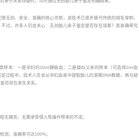
亲子关系存疑时，均可通过无创胎儿亲子鉴定明确结果。
借无创、安全、准确的核心优势，该技术已逐步替代传统的绒毛穿刺、
。不过，许多人仍会关心：无创胎儿亲子鉴定是否存在误差？其准确率究
本：一是孕妇的10ml静脉血；二是疑似父亲的样本（可选择2ml血
定过程中，技术人员会从孕妇血液中提取胎儿的游离DNA数据，再与疑
方是否存在亲生关系。
程无痛苦，无需承受侵入性操作带来的不适；
测，准确率可达100%；