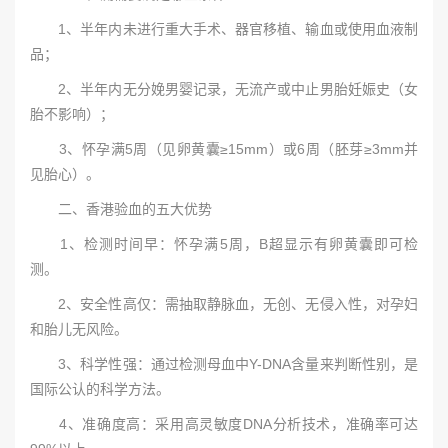
1、半年内未进行重大手术、器官移植、输血或使用血液制
品；
2、半年内无分娩男婴记录，无流产或中止男胎妊娠史（女
胎不影响）；
3、怀孕满5周（见卵黄囊≥15mm）或6周（胚芽≥3mm并
见胎心）。
二、香港验血的五大优势
1、检测时间早：怀孕满5周，B超显示有卵黄囊即可检
测。
2、安全性高仅：需抽取静脉血，无创、无侵入性，对孕妇
和胎儿无风险。
3、科学性强：通过检测母血中Y-DNA含量来判断性别，是
国际公认的科学方法。
4、准确度高：采用高灵敏度DNA分析技术，准确率可达