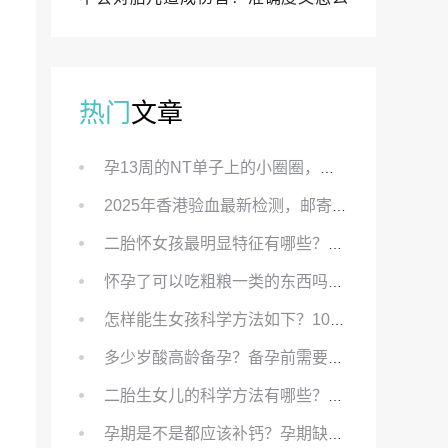
样？
热门
文章
孕13周的NT单子上的小圈圈，真的能预示宝宝性别吗？
2025年香港验血最新检测，邮寄与赴港检测要点、条件、流程及价格详解
二胎怀女孩最明显特征有哪些？怀女儿最准症状有哪些？
怀孕了可以吃粗粮一类的东西吗？怀孕初期可以吃的粗粮有哪些？
怎样能生女孩科学方法如下？100%生女儿的秘方有哪些？
多少岁酸高龄备孕？备孕前需要知道哪些？
二胎生女儿的科学方法有哪些？想要个女孩有什么方法？
孕期是不是都应该补钙？孕期缺钙对胎儿有哪些影响？