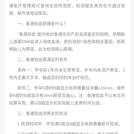
港医疗管理局可查询化验所资质，检测报告真伪也可通过官
网、邮件或电话核实。
一、香港验血原理是什么？
“香港验血”是内地对香港无创产前血液鉴定的俗称。孕期胎
儿游离DNA会进入母体血液，若检测到Y染色体相关基因，即表
明胎儿为男孩，此为检测核心原理。
二、香港验血需满足的条件
条件一：怀孕前1年内未生育男宝，半年内未流产男宝，1
年内无重大手术、输血及封闭抗体治疗经历。
条件二：怀孕5周时B超显示有卵黄囊且孕囊≥16mm；或怀
孕6周时B超显示有3mm胚芽及胎心。注：香港验血不以末次月
经算孕周，需以B超显示的实际胎儿发育时间为准。
三、香港验血测男女的优点
1.检测时间早：怀孕满5周且B超显示有卵黄囊即可检测。