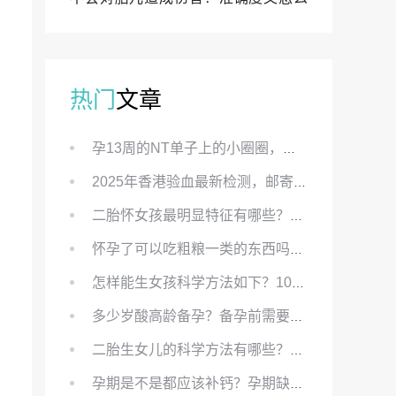
样？
热门
文章
孕13周的NT单子上的小圈圈，真的能预示宝宝性别吗？
2025年香港验血最新检测，邮寄与赴港检测要点、条件、流程及价格详解
二胎怀女孩最明显特征有哪些？怀女儿最准症状有哪些？
怀孕了可以吃粗粮一类的东西吗？怀孕初期可以吃的粗粮有哪些？
怎样能生女孩科学方法如下？100%生女儿的秘方有哪些？
多少岁酸高龄备孕？备孕前需要知道哪些？
二胎生女儿的科学方法有哪些？想要个女孩有什么方法？
孕期是不是都应该补钙？孕期缺钙对胎儿有哪些影响？