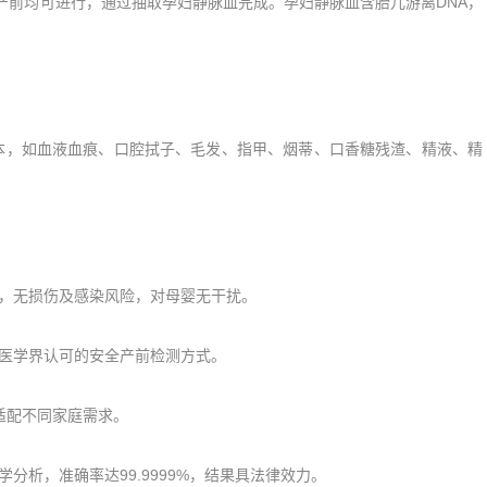
前均可进行，通过抽取孕妇静脉血完成。孕妇静脉血含胎儿游离DNA，
，如血液血痕、口腔拭子、毛发、指甲、烟蒂、口香糖残渣、精液、精
，无损伤及感染风险，对母婴无干扰。
医学界认可的安全产前检测方式。
适配不同家庭需求。
析，准确率达99.9999%，结果具法律效力。