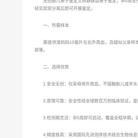
无创胎儿亲子鉴定又称静脉血亲子鉴定，孕5周至产
经实验室分离后即可开展鉴定。
一、所需样本
需提供准妈妈10毫升左右外周血，及疑似父亲样本
斑等。
二、选择优势
1.安全无创：仅采母体外周血，不接触胎儿或羊水
2.原理可靠：安全性经全球数百万例临床验证，是
3.检测期灵活：孕5周即可启动，覆盖全程孕期，
4.精度极高：采用国际先进测序技术结合生物信息学分