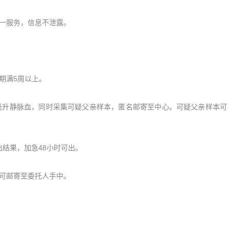
一服务，信息不泄露。
期满5周以上。
毫升静脉血，同时采集可疑父亲样本，匿名邮寄至中心。可疑父亲样本可
结果，加急48小时可出。
可邮寄至委托人手中。