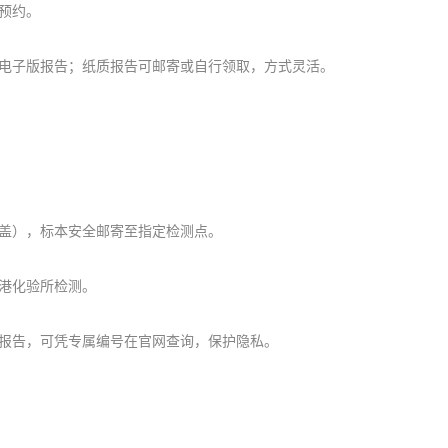
预约。
电子版报告；纸质报告可邮寄或自行领取，方式灵活。
盖），标本安全邮寄至指定检测点。
港化验所检测。
报告，可凭专属编号在官网查询，保护隐私。