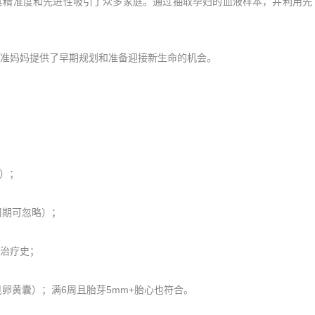
精准度和先进性吸引了众多家庭。通过抽取孕妇的血液样本，并利用先
准妈妈提供了早期规划和准备迎接新生命的机会。
m）；
周期可忽略）；
治疗史；
卵黄囊）；满6周且胎芽5mm+胎心也符合。