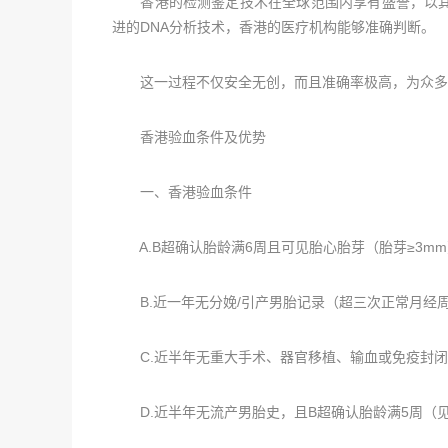
香港的检测鉴定技术在全球范围内享有盛誉，以其
进的DNA分析技术，香港的医疗机构能够准确判断。
这一过程不仅安全无创，而且准确率极高，为众多
香港验血条件及优势
一、香港验血条件
A.B超确认胎龄满6周且可见胎心胎芽（胎芽≥3m
B.近一年无分娩/引产男胎记录（超三次正常月经
C.近半年无重大手术、器官移植、输血或免疫封闭
D.近半年无流产男胎史，且B超确认胎龄满5周（见