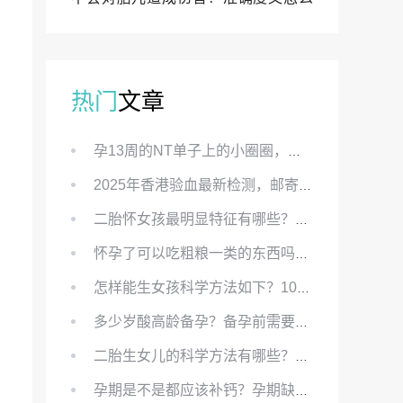
样？
热门
文章
孕13周的NT单子上的小圈圈，真的能预示宝宝性别吗？
2025年香港验血最新检测，邮寄与赴港检测要点、条件、流程及价格详解
二胎怀女孩最明显特征有哪些？怀女儿最准症状有哪些？
怀孕了可以吃粗粮一类的东西吗？怀孕初期可以吃的粗粮有哪些？
怎样能生女孩科学方法如下？100%生女儿的秘方有哪些？
多少岁酸高龄备孕？备孕前需要知道哪些？
二胎生女儿的科学方法有哪些？想要个女孩有什么方法？
孕期是不是都应该补钙？孕期缺钙对胎儿有哪些影响？