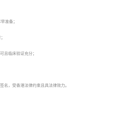
尽早准备；
害；
可且临床验证充分；
签名，受香港法律约束且具法律效力。