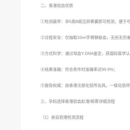
二、香港验血优势
①检测最早：孕5周B超见卵黄囊即可检测，便于
②过程安全：仅抽取10ml手臂静脉血，无创无伤
③方式科学：通过母血Y-DNA鉴定，获国际医学认
④结果准确：符合条件时准确率达99.9%；
⑤报告权威：由香港注册化验所出具，一级化验师
三、孕妈选择香港验血赴港/邮寄详细流程
（1）亲自到港检测流程