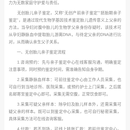
力为无数家庭守护爱与责任。
无创胎儿亲子鉴定，又称“无创产前亲子鉴定”“胚胎期亲子
鉴定”，是通过现代生物学基因技术鉴定胎儿遗传意义上父亲的
方法。当孕妇对腹中胎儿的生物学父亲身份存疑时，该技术可
从孕妇静脉血中提取胎儿游离DNA，与待定父亲的DNA进行比
对，从而确认亲生父子关系。
一、无创胎儿亲子鉴定流程
1.咨询预约：先与亲子鉴定中心在线客服沟通，明确鉴定
注意事项，同时预约鉴定时间，需准确告知自身孕期。
2.采集静脉血样本：可前往鉴定中心由工作人员采集，也
可自行到当地诊所、医院采集，或预约护士上门采集，之后匿
名邮寄至鉴定中心即可。采集无需空腹，正常饮食即可。
3.采集可疑父亲样本：除孕妇及胎儿样本外，还需采集可
疑父亲的样本。既可以到鉴定中心采集，也可自行秘密采集，
具体采集方法可在线咨询客服。
4.付款：若不到场，可线上转账汇款；若前往鉴定中心，