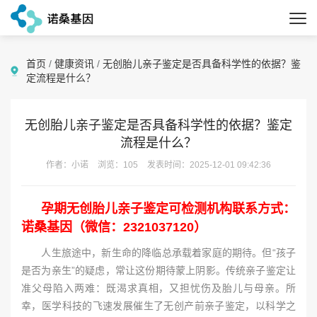
首页
/
健康资讯
/
无创胎儿亲子鉴定是否具备科学性的依据？鉴
定流程是什么？
无创胎儿亲子鉴定是否具备科学性的依据？鉴定
流程是什么？
作者：小诺
浏览：105
发表时间：2025-12-01 09:42:36
孕期无创胎儿亲子鉴定可检测机构联系方式：
诺桑基因（微信：2321037120）
人生旅途中，新生命的降临总承载着家庭的期待。但“孩子
是否为亲生”的疑虑，常让这份期待蒙上阴影。传统亲子鉴定让
准父母陷入两难：既渴求真相，又担忧伤及胎儿与母亲。所
幸，医学科技的飞速发展催生了无创产前亲子鉴定，以科学之