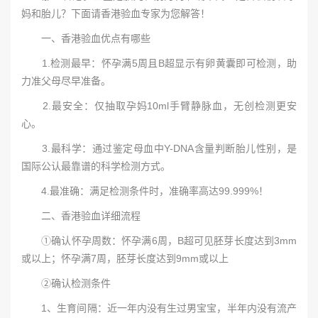
妈和胎儿？下面请香港验血专家为您解答！
一、香港验血优点有哪些
1.检测最早：怀孕满5周且B超显示有卵黄囊即可检测，助
力准父母尽早准备。
2.最安全：仅抽取孕妈10ml手臂静脉血，无创检测更安
心。
3.最科学：通过鉴定母血中Y-DNA含量判断胎儿性别，是
国际公认最靠谱的科学检测方式。
4.最准确：满足检测条件时，准确率高达99.999%！
二、香港验血详细流程
①确认怀孕周数：怀孕满6周，B超可见胚芽长度达到3mm
或以上；怀孕满7周，胚芽长度达到9mm或以上
②确认检测条件
1、生育间隔：近一年内没有生过男宝宝，半年内没有流产