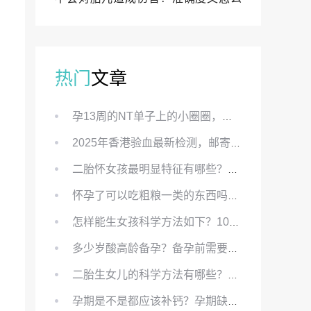
样？
热门
文章
孕13周的NT单子上的小圈圈，真的能预示宝宝性别吗？
2025年香港验血最新检测，邮寄与赴港检测要点、条件、流程及价格详解
二胎怀女孩最明显特征有哪些？怀女儿最准症状有哪些？
怀孕了可以吃粗粮一类的东西吗？怀孕初期可以吃的粗粮有哪些？
怎样能生女孩科学方法如下？100%生女儿的秘方有哪些？
多少岁酸高龄备孕？备孕前需要知道哪些？
二胎生女儿的科学方法有哪些？想要个女孩有什么方法？
孕期是不是都应该补钙？孕期缺钙对胎儿有哪些影响？