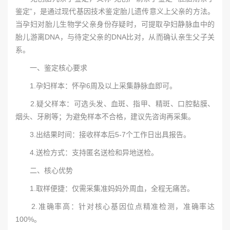
鉴定”，是通过现代基因技术鉴定胎儿遗传意义上父亲的方法。
当孕妇对胎儿生物学父亲身份存疑时，可提取孕妇静脉血中的
胎儿游离DNA，与待定父亲的DNA比对，从而确认亲生父子关
系。
一、鉴定核心要求
1.孕妇样本：怀孕6周及以上采集静脉血即可。
2.疑父样本：可选头发、血斑、指甲、精斑、口腔黏膜、
烟头、牙刷等；为避免样本不合格，建议先咨询再采集。
3.出结果时间：接收样本后5-7个工作日出具报告。
4.送检方式：支持匿名送检和异地送检。
二、核心优势
1.取样便捷：仅需采集准妈妈外周血，全程无痛苦。
2.准确率高：针对核心基因位点精准检测，准确率达
100%。