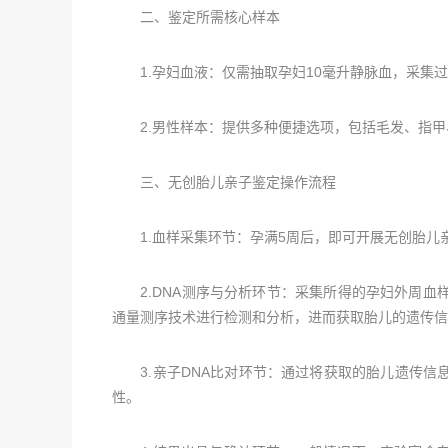
二、鉴定所需核心样本
1.孕妇血液：仅需抽取孕妇10毫升静脉血，采集过
2.男性样本：提供多种便捷选项，包括毛发、指甲
三、无创胎儿亲子鉴定操作流程
1.血样采集环节：孕满5周后，即可开展无创胎儿亲
2.DNA测序与分析环节：采集所得的孕妇外周血样
通量测序技术进行检测和分析，进而获取胎儿的遗传信
3.亲子DNA比对环节：通过将获取的胎儿遗传信息
性。