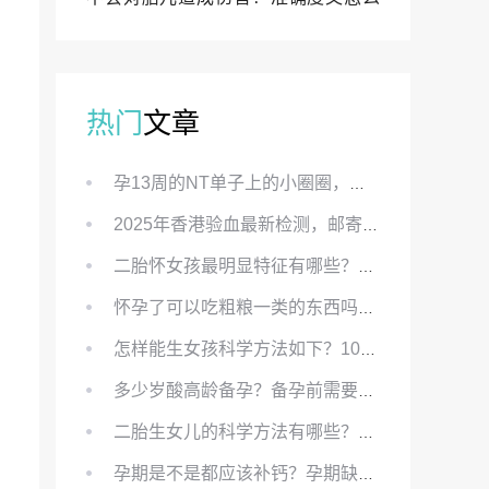
样？
热门
文章
孕13周的NT单子上的小圈圈，真的能预示宝宝性别吗？
2025年香港验血最新检测，邮寄与赴港检测要点、条件、流程及价格详解
二胎怀女孩最明显特征有哪些？怀女儿最准症状有哪些？
怀孕了可以吃粗粮一类的东西吗？怀孕初期可以吃的粗粮有哪些？
怎样能生女孩科学方法如下？100%生女儿的秘方有哪些？
多少岁酸高龄备孕？备孕前需要知道哪些？
二胎生女儿的科学方法有哪些？想要个女孩有什么方法？
孕期是不是都应该补钙？孕期缺钙对胎儿有哪些影响？