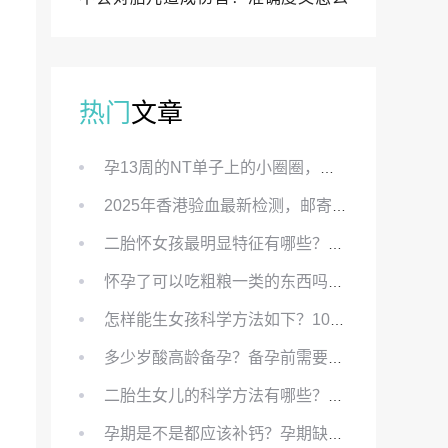
样？
热门
文章
孕13周的NT单子上的小圈圈，真的能预示宝宝性别吗？
2025年香港验血最新检测，邮寄与赴港检测要点、条件、流程及价格详解
二胎怀女孩最明显特征有哪些？怀女儿最准症状有哪些？
怀孕了可以吃粗粮一类的东西吗？怀孕初期可以吃的粗粮有哪些？
怎样能生女孩科学方法如下？100%生女儿的秘方有哪些？
多少岁酸高龄备孕？备孕前需要知道哪些？
二胎生女儿的科学方法有哪些？想要个女孩有什么方法？
孕期是不是都应该补钙？孕期缺钙对胎儿有哪些影响？