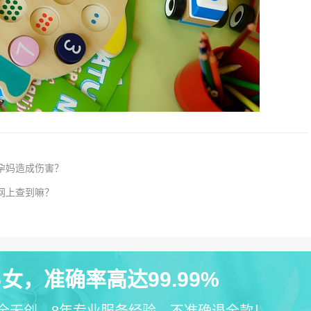
孕妈造成伤害？
网上查到嘛？
女，准确率高达99.99%