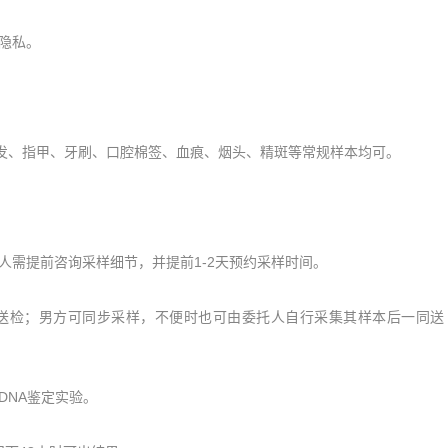
隐私。
发、指甲、牙刷、口腔棉签、血痕、烟头、精斑等常规样本均可。
需提前咨询采样细节，并提前1-2天预约采样时间。
送检；男方可同步采样，不便时也可由委托人自行采集其样本后一同送
NA鉴定实验。