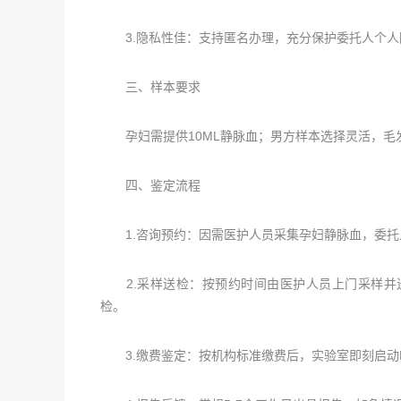
3.隐私性佳：支持匿名办理，充分保护委托人个人
三、样本要求
孕妇需提供10ML静脉血；男方样本选择灵活，毛
四、鉴定流程
1.咨询预约：因需医护人员采集孕妇静脉血，委托人
2.采样送检：按预约时间由医护人员上门采样并
检。
3.缴费鉴定：按机构标准缴费后，实验室即刻启动D