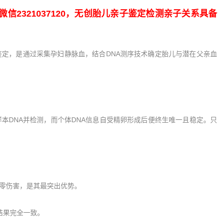
321037120，无创胎儿亲子鉴定检测亲子关系具备
，是通过采集孕妇静脉血，结合DNA测序技术确定胎儿与潜在父亲血
DNA并检测，而个体DNA信息自受精卵形成后便终生唯一且稳定。只
零伤害，是其最突出优势。
结果完全一致。