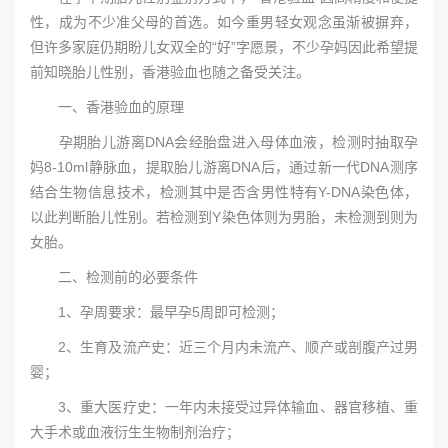
性，成为不少准父母的首选。如今重男轻女观念虽渐被摒弃，
但许多家庭仍期盼儿女双全的“好”字愿景，不少孕妈因此希望提
前知晓胎儿性别，香港验血也随之备受关注。
一、香港验血的原理
孕期胎儿游离DNA会经胎盘进入母体血液，检测时抽取孕
妈8-10ml静脉血，提取胎儿游离DNA后，通过新一代DNA测序
结合生物信息技术，检测其中是否含男性特有Y-DNA染色体，
以此判断胎儿性别。若检测到Y染色体则为男胎，未检测到则为
女胎。
二、检测前的必要条件
1、孕周要求：最早孕5周即可检测；
2、生育及流产史：近三个月内未流产、顺产或剖腹产过男
婴；
3、重大医疗史：一年内未接受过异体输血、器官移植、重
大手术或血液衍生生物制剂治疗；