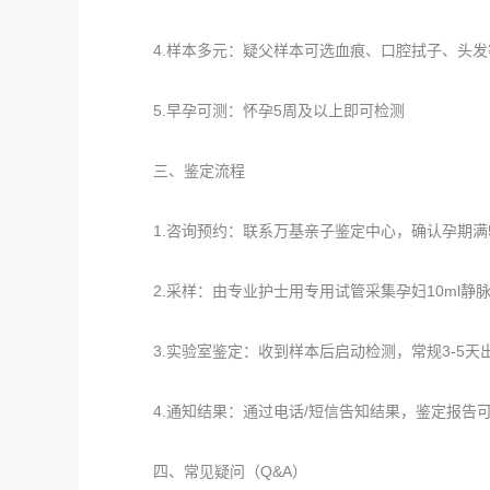
4.样本多元：疑父样本可选血痕、口腔拭子、头发
5.早孕可测：怀孕5周及以上即可检测
三、鉴定流程
1.咨询预约：联系万基亲子鉴定中心，确认孕期满
2.采样：由专业护士用专用试管采集孕妇10ml静
3.实验室鉴定：收到样本后启动检测，常规3-5天出
4.通知结果：通过电话/短信告知结果，鉴定报告
四、常见疑问（Q&A）