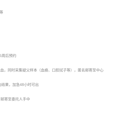
等
5周后预约
脉血，同时采集疑父样本（血痕、口腔拭子等），匿名邮寄至中心
结果，加急48小时可出
可邮寄至委托人手中