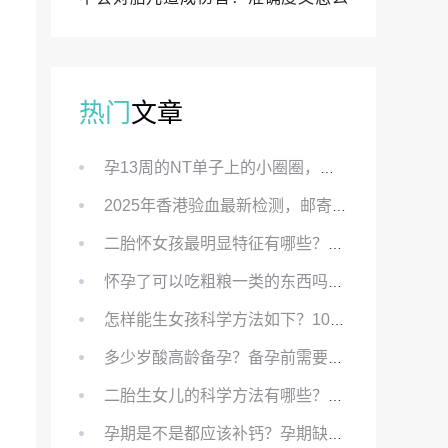
样？
热门
文章
孕13周的NT单子上的小圈圈，真的能预示宝宝性别吗？
2025年香港验血最新检测，邮寄与赴港检测要点、条件、流程及价格详解
二胎怀女孩最明显特征有哪些？怀女儿最准症状有哪些？
怀孕了可以吃粗粮一类的东西吗？怀孕初期可以吃的粗粮有哪些？
怎样能生女孩科学方法如下？100%生女儿的秘方有哪些？
多少岁酸高龄备孕？备孕前需要知道哪些？
二胎生女儿的科学方法有哪些？想要个女孩有什么方法？
孕期是不是都应该补钙？孕期缺钙对胎儿有哪些影响？