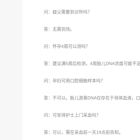
问：疑父需要到诊所吗？
答：无需到场。
问：怀孕4周可以测吗？
答：建议满5周后检测，4周胎儿DNA浓度可能不
问：孕妇可用口腔细胞样本吗？
答：不可以。胎儿游离DNA仅存在于母体血液，口
问：可安排护士上门采血吗？
答：可以，需在采血前一天19点前告知。