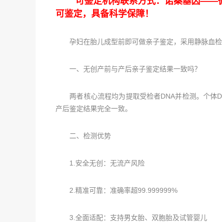
可鉴定机构联系方式：诺桑基因——微信2
可鉴定，具备科学保障！
孕妇在胎儿成型前即可做亲子鉴定，采用静脉血检测
一、无创产前与产后亲子鉴定结果一致吗？
两者核心流程均为提取受检者DNA并检测。个体D
产后鉴定结果完全一致。
二、检测优势
1.安全无创：无流产风险
2.精准可靠：准确率超99.999999%
3.全面适配：支持男女胎、双胞胎及试管婴儿