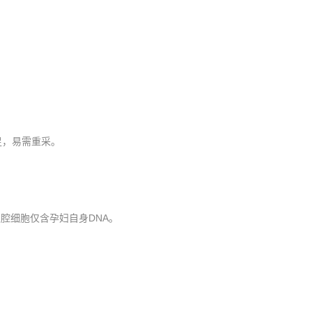
足，易需重采。
腔细胞仅含孕妇自身DNA。