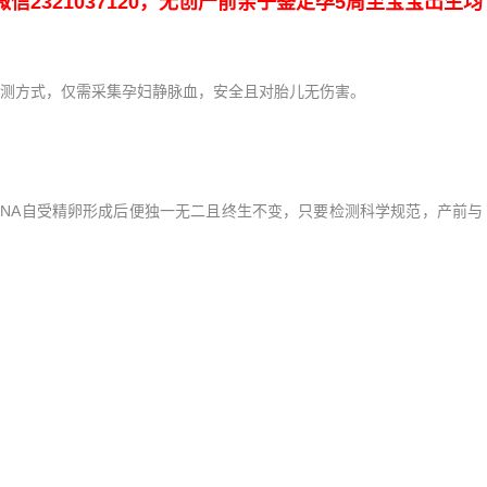
321037120，无创产前亲子鉴定孕5周至宝宝出生均
方式，仅需采集孕妇静脉血，安全且对胎儿无伤害。
NA自受精卵形成后便独一无二且终生不变，只要检测科学规范，产前与