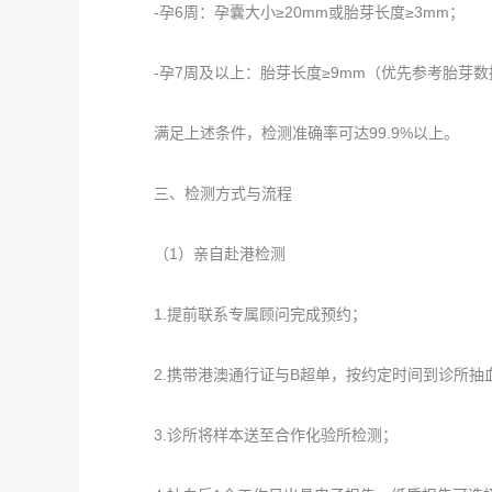
-孕6周：孕囊大小≥20mm或胎芽长度≥3mm；
-孕7周及以上：胎芽长度≥9mm（优先参考胎芽数
满足上述条件，检测准确率可达99.9%以上。
三、检测方式与流程
（1）亲自赴港检测
1.提前联系专属顾问完成预约；
2.携带港澳通行证与B超单，按约定时间到诊所抽
3.诊所将样本送至合作化验所检测；