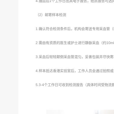
4.抽血后1个工作日出具电子报告，纸质报告可选
（2）邮寄样本检测
1.确认符合检测条件后，机构会寄送专用采血管（K3-
2.需由有资质的医生或护士进行静脉采血（约10m
3.采血后轻轻颠倒采血管混匀，妥善包装并尽快寄
4.样本抵达香港实验室后，工作人员会通过拍照或
5.3-4个工作日可收到检测报告（具体时间受物流