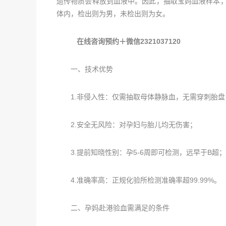
遗传物质会释放到血液中。因此，抽取宝妈血液样本，
体内，检出则为男，未检出则为女。
在线咨询预约＋微信2321037120
一、技术优势
1.非侵入性：仅需抽取母体静脉血，无需穿刺胎盘
2.安全无风险：对孕妇与胎儿均无伤害；
3.提前知晓性别：孕5-6周即可检测，远早于B超；
4.准确率高：正规化验所检测准确率超99.99%。
二、孕妈赴港验血需满足的条件