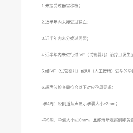
1.未接受过器官移植；
2.近半年内未接受过输血；
3.近半年内未分娩过男婴；
4.近半年内未进行过IVF（试管婴儿）治疗且发生
5.经IVF（试管婴儿）或IUI（人工授精）受孕的
6.超声波检查需符合以下对应孕周要求：
-孕4周：经阴道超声显示孕囊大小≥2mm；
-孕5周：孕囊大小≥10mm，且能清晰观察到卵黄