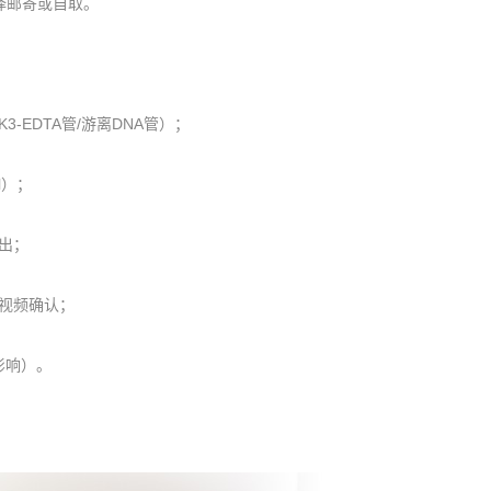
择邮寄或自取。
EDTA管/游离DNA管）；
l）；
出；
视频确认；
影响）。