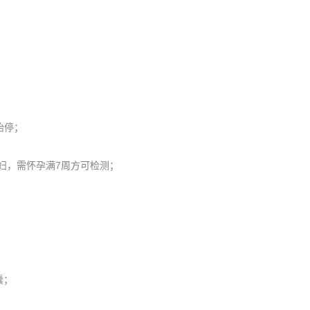
胎停；
孕妇，需怀孕满7周方可检测；
囊；