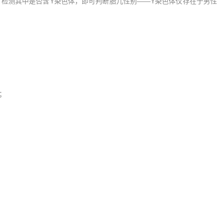
检测其中是否含Y染色体，即可判断胎儿性别——Y染色体仅存在于男性
；