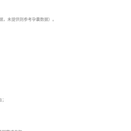
据，未提供则参考孕囊数据）。
血；