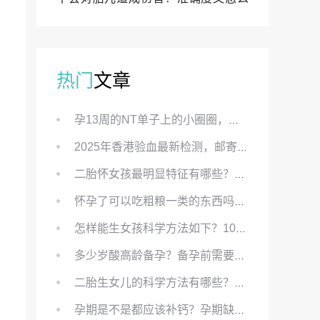
样？
热门
文章
孕13周的NT单子上的小圈圈，真的能预示宝宝性别吗？
2025年香港验血最新检测，邮寄与赴港检测要点、条件、流程及价格详解
二胎怀女孩最明显特征有哪些？怀女儿最准症状有哪些？
怀孕了可以吃粗粮一类的东西吗？怀孕初期可以吃的粗粮有哪些？
怎样能生女孩科学方法如下？100%生女儿的秘方有哪些？
多少岁酸高龄备孕？备孕前需要知道哪些？
二胎生女儿的科学方法有哪些？想要个女孩有什么方法？
孕期是不是都应该补钙？孕期缺钙对胎儿有哪些影响？