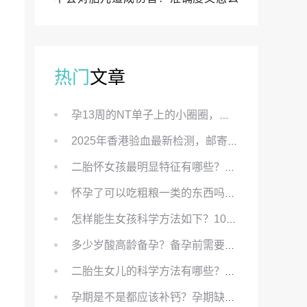
样？
热门
文章
孕13周的NT单子上的小圈圈，真的能预示宝宝性别吗？
2025年香港验血最新检测，邮寄与赴港检测要点、条件、流程及价格详解
二胎怀女孩最明显特征有哪些？怀女儿最准症状有哪些？
怀孕了可以吃粗粮一类的东西吗？怀孕初期可以吃的粗粮有哪些？
怎样能生女孩科学方法如下？100%生女儿的秘方有哪些？
多少岁酸高龄备孕？备孕前需要知道哪些？
二胎生女儿的科学方法有哪些？想要个女孩有什么方法？
孕期是不是都应该补钙？孕期缺钙对胎儿有哪些影响？