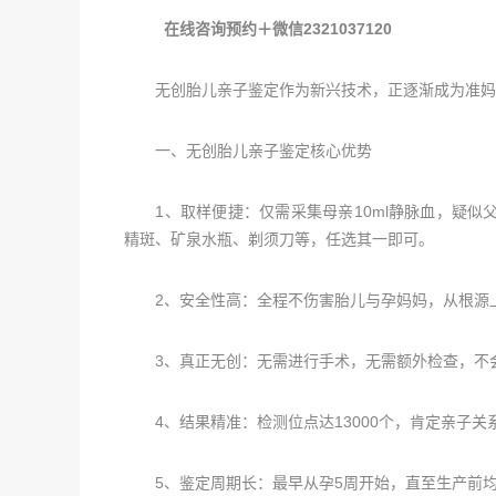
在线咨询预约＋微信2321037120
无创胎儿亲子鉴定作为新兴技术，正逐渐成为准妈妈
一、无创胎儿亲子鉴定核心优势
1、取样便捷：仅需采集母亲10ml静脉血，疑似
精斑、矿泉水瓶、剃须刀等，任选其一即可。
2、安全性高：全程不伤害胎儿与孕妈妈，从根源
3、真正无创：无需进行手术，无需额外检查，不
4、结果精准：检测位点达13000个，肯定亲子关系的
5、鉴定周期长：最早从孕5周开始，直至生产前均