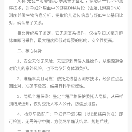
又称“无创产前/胚胎期/孕期亲子鉴定”，借助新一代DNA测
序技术，对孕妇外周血中的游离DNA片段（含胎儿游离DNA）
测序并做生物信息分析，提取胎儿遗传信息与疑似生父基因比
对，确认亲子关系。
相比传统亲子鉴定，它无需复杂操作，仅抽孕妇10毫升静
脉血即可采样，最大程度降低对母婴的影响，安全性更高。
二、核心优势
1、安全无创无风险：无需穿刺等侵入性操作，从根源避免
对胎儿的意外风险，也不给孕妇身体添负担。
2、准确率高且可靠：依托先进基因测序技术，经多位点基
因比对，准确率极高，结果具科学权威性。
3、隐私全程保密：鉴定全程严格保护委托人隐私，从采样
到结果通知，仅对委托人本人公开，防信息泄露。
4、检测早适配广：孕妇怀孕满5周（以B超结果为准）即
可检测，无需等孕中期，方便尽早确认结果、规划后续。
三、样本采集要求