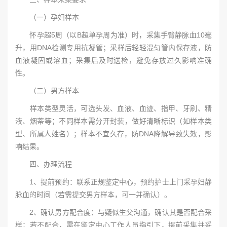
（一）孕妇样本
怀孕超5周（以B超单孕周为准）时，采集手臂静脉血10毫
升，用DNA检测专用抗凝管；采样后轻轻混匀管内保存液，防
血液凝固或溶血；采集后及时送检，避免存放过久影响准确
性。
（二）男方样本
样本类型灵活，可选头发、血液、血迹、指甲、牙刷、精
液、烟蒂等；不同样本需分开封装，做好清晰标识（如样本类
型、所属人姓名）；样本不宜久存，防DNA降解导致失效，影
响结果。
四、办理流程
1、提前预约：联系正规鉴定中心，预约护士上门采孕妇静
脉血的时间（若需提交男方样本，可一并确认）。
2、确认男方配合度：与疑似生父沟通，确认其是否配合采
样；若不配合，需在鉴定中心工作人员指引下，提前采集并妥