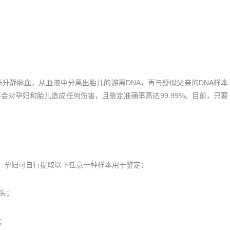
静脉血，从血液中分离出胎儿的游离DNA，再与疑似父亲的DNA样本
会对孕妇和胎儿造成任何伤害，且鉴定准确率高达99.99%。目前，只要
孕妇可自行提取以下任意一种样本用于鉴定：
头；
；