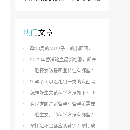
样？
热门
文章
孕13周的NT单子上的小圈圈，真的能预示宝宝性别吗？
2025年香港验血最新检测，邮寄与赴港检测要点、条件、流程及价格详解
二胎怀女孩最明显特征有哪些？怀女儿最准症状有哪些？
怀孕了可以吃粗粮一类的东西吗？怀孕初期可以吃的粗粮有哪些？
怎样能生女孩科学方法如下？100%生女儿的秘方有哪些？
多少岁酸高龄备孕？备孕前需要知道哪些？
二胎生女儿的科学方法有哪些？想要个女孩有什么方法？
孕期是不是都应该补钙？孕期缺钙对胎儿有哪些影响？