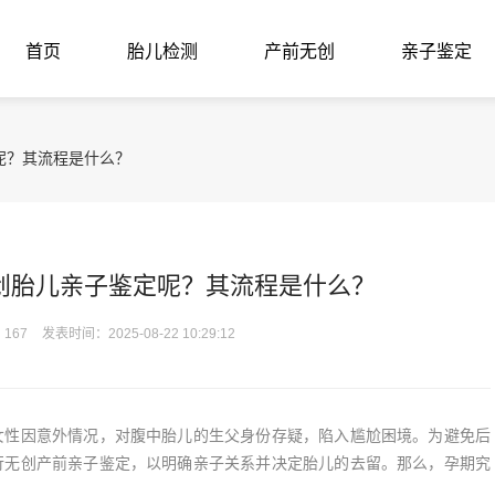
首页
胎儿检测
产前无创
亲子鉴定
呢？其流程是什么？
创胎儿亲子鉴定呢？其流程是什么？
167
发表时间：2025-08-22 10:29:12
性因意外情况，对腹中胎儿的生父身份存疑，陷入尴尬困境。为避免后
行无创产前亲子鉴定，以明确亲子关系并决定胎儿的去留。那么，孕期究